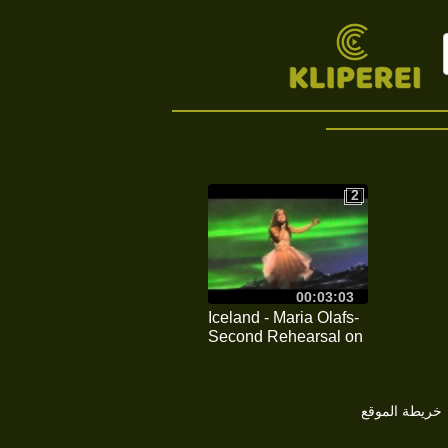
2
2
00:03:03
Iceland - Maria Olafs-
Second Rehearsal on
Eurovision Stage 2015
خريطة الموقع