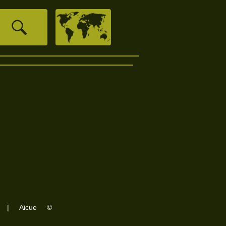
‏
|
Aicue
©