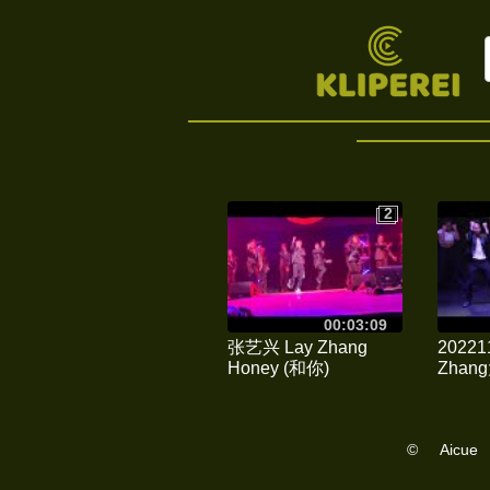
2
2
00:03:09
张艺兴 Lay Zhang
2022
Honey (和你)
Zha
Metamoon Music
山San
Festival 11/26/22
舞台直拍
©
Aicue