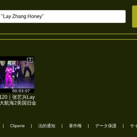
2
2
00:03:07
1120｜张艺兴Lay
ng大航海2美国旧金
 Francisco演唱会
15.Honey
|
Cliperie
|
法的通知
|
著作権
|
データ保護
|
サ