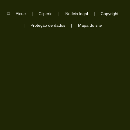
in 4K
©
Aicue
|
Cliperie
|
Notícia legal
|
Copyright
|
Proteção de dados
|
Mapa do site