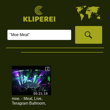
2
2
00:21:19
moe. - Meat, Live,
Teragram Ballroom,
Los Angeles, 1-19-24 ,