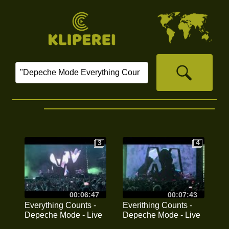
3
4
3
4
00:06:47
00:07:43
Everything Counts -
Everithing Counts -
Depeche Mode - Live
Depeche Mode - Live
Budapest 2023. július
Budapest MVM Dóm