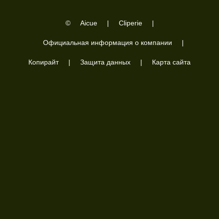
Festival 11/26/22
舞台直拍15.Honey
©
Aicue
|
Cliperie
|
Официальная информация о компании
|
Копирайт
|
Защита данных
|
Карта сайта