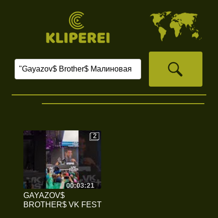
2
2
00:03:21
GAYAZOV$
BROTHER$ VK FEST
2023